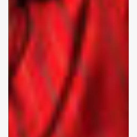
–
24K