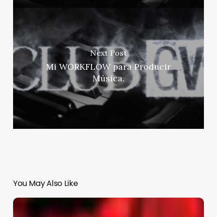
Next Post
Mi WORKFLOW para Producir
Música.
You May Also Like
BRUNO
MARS