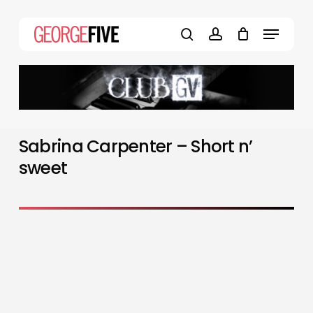
Skip
to
Menu
main
search
account
content
Sabrina Carpenter – Short n’
sweet