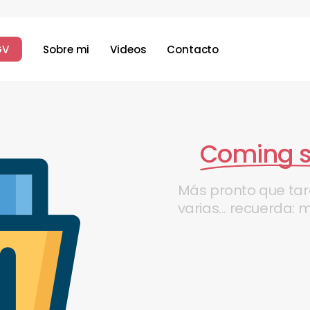
G
V
Sobre mi
Videos
Contacto
Coming 
Más
pronto
que
ta
varias...
recuerda:
m