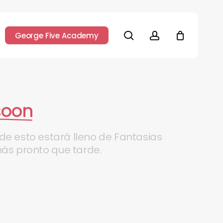
search
account
George Five Academy
soon
rde
esto
estará
lleno
de
Fantasias
ás
pronto
que
tarde.